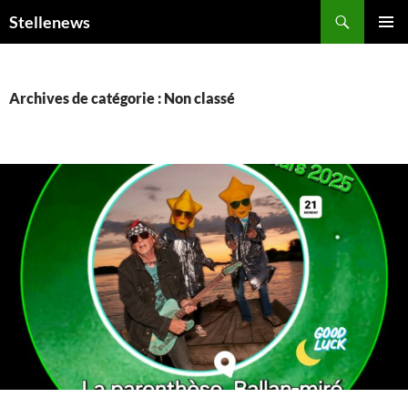
Recherche
Stellenews
ALLER
MENU
AU
PRINCI
CONTENU
Archives de catégorie : Non classé