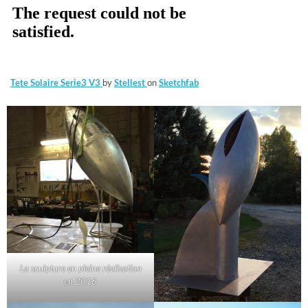
Tete Solaire Serie3 V3
by
Stellest
on
Sketchfab
La sculpture en pleine réalisation
en 2016